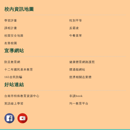
校內資訊地圖
學習評量
性別平等
課程計畫
反霸凌
校園安全地圖
午餐菜單
友善校園
宣導網站
防災教育網
健康體育網路護照
十二年國民基本教育
體適能網站
165全民防騙
慈濟相關志業體
好站連結
台南市特殊教育資源中心
非讀book
英語線上學習
均一教育平台