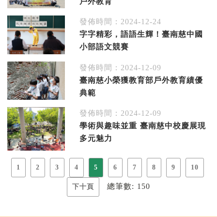
戶外教育
發佈時間：2024-12-24
字字精彩，語語生輝！臺南慈中國
小部語文競賽
發佈時間：2024-12-09
臺南慈小榮獲教育部戶外教育績優
典範
發佈時間：2024-12-09
學術與趣味並重 臺南慈中校慶展現
多元魅力
1
2
3
4
5
6
7
8
9
10
總筆數: 150
下十頁