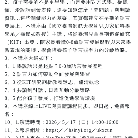
2、孩子需要的不是更早學，而是要用對方式學。從聽
懂、愛說話到會表達，還要知道怎麼「問問題」與判讀
資訊…這些關鍵能力的基礎，其實都建立在早期的語言
發展上。本講座由【國立臺灣師範大學幼兒與家庭科學
學系／張鑑如教授】主講，將從臺灣兒童長期追蹤研究
（KIT）出發，陪家長看懂0-8歲語言發展歷程與未來學
習表現的關聯，學會培養孩子語言競爭力的分齡策略。
3、本講座大綱如下：
4、1.學說話只是起點？0-8歲語言發展歷程
5、2.語言力如何帶動全面發展與學習
6、3.從KIT研究剖析教養迷思、釐清觀念
7、4.共讀到對話，日常互動分齡策略
8、5.配合孩子發展，打造促進學習環境
9、本講座線上LIVE與實體課程同步。即日起，免費報
名：
10、1.演講時間：2026／5／17（日）14:00-16:00
11、2.報名網址：https:／／hsinyi.org／ukxcun