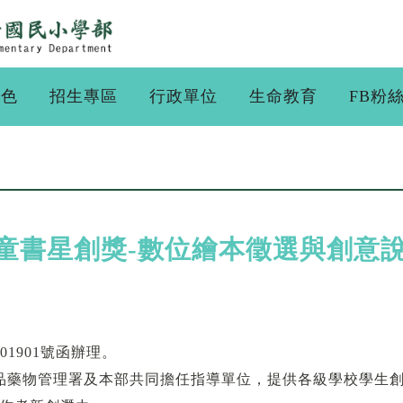
特色
招生專區
行政單位
生命教育
FB粉
ark童書星創獎-數位繪本徵選與創
801901號函辦理。
品藥物管理署及本部共同擔任指導單位，提供各級學校學生