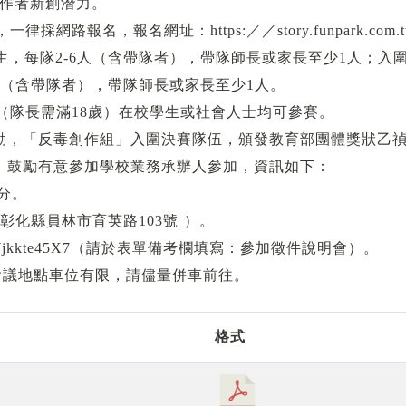
作者新創潛力。
律採網路報名，報名網址：https:／／story.funpark.
級學生，每隊2-6人（含帶隊者），帶隊師長或家長至少1人；
-6人（含帶隊者），帶隊師長或家長至少1人。
2人（隊長需滿18歲）在校學生或社會人士均可參賽。
動，「反毒創作組」入圍決賽隊伍，頒發教育部團體獎狀乙
，鼓勵有意參加學校業務承辦人參加，資訊如下：
0分。
彰化縣員林市育英路103號 ）。
EzoSWjkkte45X7（請於表單備考欄填寫：參加徵件說明會）。
會議地點車位有限，請儘量併車前往。
格式