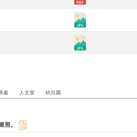
務處
人文室
幼兒園
請查照。