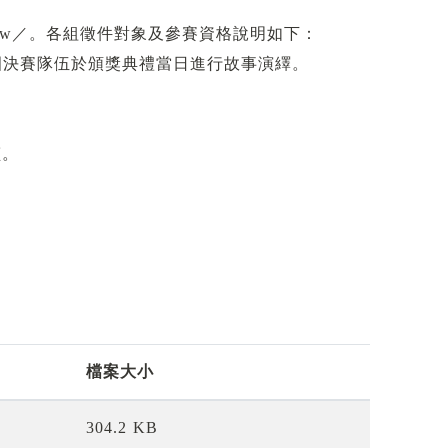
com.tw／。各組徵件對象及參賽資格說明如下：
入圍決賽隊伍於頒獎典禮當日進行故事演繹。
禎。
檔案大小
304.2 KB