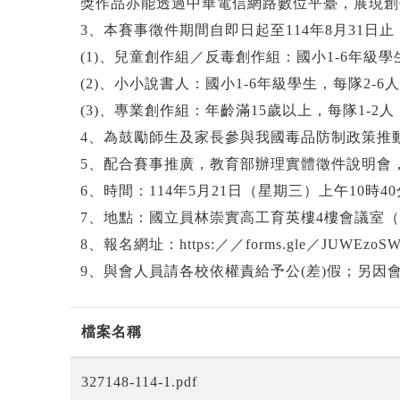
獎作品亦能透過中華電信網路數位平臺，展現創
3、本賽事徵件期間自即日起至114年8月31日止，一
(1)、兒童創作組／反毒創作組：國小1-6年
(2)、小小說書人：國小1-6年級學生，每隊2
(3)、專業創作組：年齡滿15歲以上，每隊1-
4、為鼓勵師生及家長參與我國毒品防制政策推
5、配合賽事推廣，教育部辦理實體徵件說明會
6、時間：114年5月21日（星期三）上午10時4
7、地點：國立員林崇實高工育英樓4樓會議室（
8、報名網址：https:／／forms.gle／JUW
9、與會人員請各校依權責給予公(差)假；另因
檔案名稱
327148-114-1.pdf