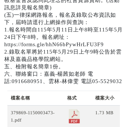
教基金會及認同此理念的社會資源贊助。(活動
訊息詳見報名簡章)
(五)一律採網路報名，報名及錄取公布資訊如
下，屆時請逕行上網操作與查詢：
1.報名時間自115年5月11日上午8時至115年5月
24日下午8時。報名網址：
https://forms.gle/hhN66bPywHrLFU3F9
2.錄取名單將於115年5月29日上午9時公告於雲
林及嘉義品格學院網站。
五、檢附報名簡章1份。
六、聯絡窗口：嘉義-楊茜如老師 電
話:0916680951、雲林-林偉雯 電話05-5529032
檔案名稱
格式
檔案大小
379869-1150003473-
1.73 MB
1.pdf